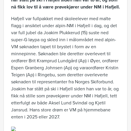
har stått på ski i Hafjell siden han var to år, og som
nå fikk lov til å være prøvekjører under NM i Hafjell.
Hafjell var fullpakket med skoleelever med malte
flagg i ansiktet under alpin-NM i Hafjell i dag, og det
var full jubel da Joakim Plukkerud (15) suste ned
super-G løypa og skled inn i målområdet med alpin-
VM søknaden tapet til brystet i form av en
minnepinne. Søknaden ble deretter overlevert til
ordfører Brit Kramprud Lundgård (Ap) i Øyer, ordfører
Espen Granberg Johnsen (Ap) og varaordfører Kristin
Teigen (Ap) i Ringebu, som deretter overleverte
søknaden til representanter fra Norges Skiforbund.
Joakim har stått på ski i Hafjell siden han var to år, og
fikk nå stille som prøvekjører under NM i Hafjell, tett
etterfulgt av både Aksel Lund Svindal og Kjetil
Jansrud. Hans store drøm er VM på hjemmebane
enten i 2025 eller 2027.